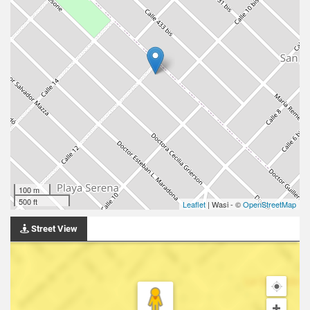
100 m
500 ft
Leaflet
| Wasi - ©
OpenStreetMap
Street View