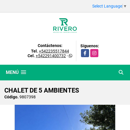
Select Language
▼
Contáctenos:
Síguenos:
Tel.
+542235517844
Facebook
Instagram
Cel.
+542291400732
-
MENÚ
CHALET DE 5 AMBIENTES
Código.
9807398