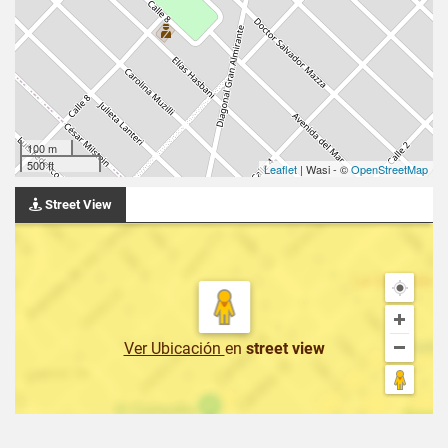
100 m
500 ft
Leaflet
| Wasi - ©
OpenStreetMap
Street View
Ver Ubicación
en
street view