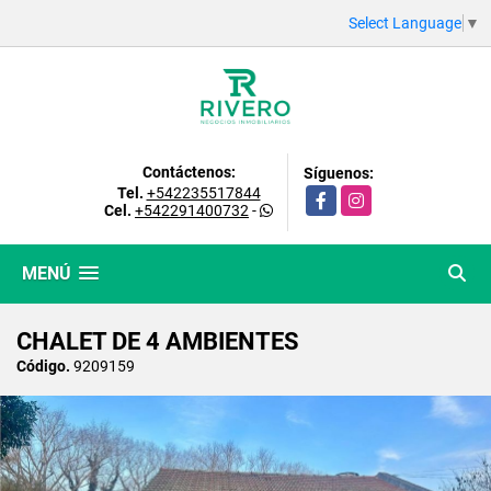
Select Language
▼
Contáctenos:
Síguenos:
Tel.
+542235517844
Facebook
Instagram
Cel.
+542291400732
-
MENÚ
CHALET DE 4 AMBIENTES
Código.
9209159