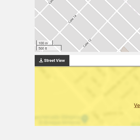
100 m
500 ft
Street View
Ve