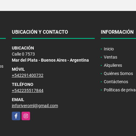
UBICACIÓN Y CONTACTO
INFORMACIÓN
UBICACIÓN
Inicio
Calle 0 7573
Ventas
Mar del Plata - Buenos Aires - Argentina
Alquileres
os
MÓVIL
Quiénes Somos
+542291400732
Contáctenos
TELÉFONO
Políticas de priv
+542235517844
EMAIL
inforiveroml@gmail.com
Facebook
Instagram