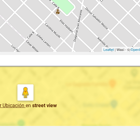
Leaflet
| Wasi - ©
OpenS
r Ubicación
en
street view