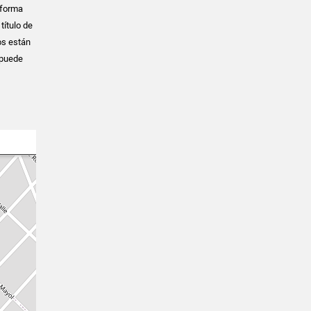
 forma
título de
os están
 puede