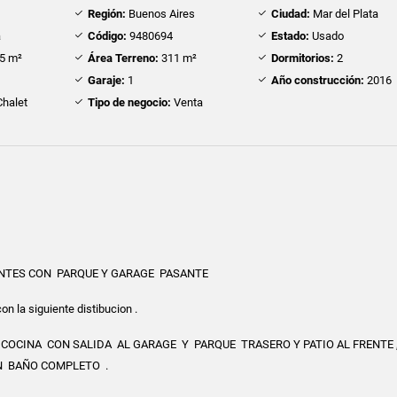
Región:
Buenos Aires
Ciudad:
Mar del Plata
a
Código:
9480694
Estado:
Usado
5 m²
Área Terreno:
311 m²
Dormitorios:
2
Garaje:
1
Año construcción:
2016
halet
Tipo de negocio:
Venta
ENTES CON PARQUE Y GARAGE PASANTE
n la siguiente distibucion .
, COCINA CON SALIDA AL GARAGE Y PARQUE TRASERO Y PATIO AL FRENTE 
UN BAÑO COMPLETO .