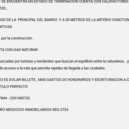
 SE ENCUENTRA EN ESTADO DE TERMINACION CUENTA CON CALEFACTORES
ES ,
OS DE LA PRINCIPAL DEL BARRIO .Y A 30 METROS DE LA ARTERIO CONCTO
ATIVAS.
 por la construcción .
TA CON GAS NATURAR .
scadas por turistas y residentes que buscan el equilibrio entre la naturaleza , p
do acceso a la ruta que permite rapidez de llegada a las ciudades.
DO ES DOLAR BILLETE , MAS GASTOS DE HONORARIOS Y ESCRITURACION A 
TULO PERFECTO.
844 - 2291400732
RO NEGOCIOS INMOBILIARIOS REG.3724