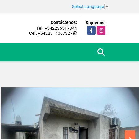
Select Language
▼
Contáctenos:
Síguenos:
Tel.
+542235517844
Facebook
Instagram
Cel.
+542291400732
-