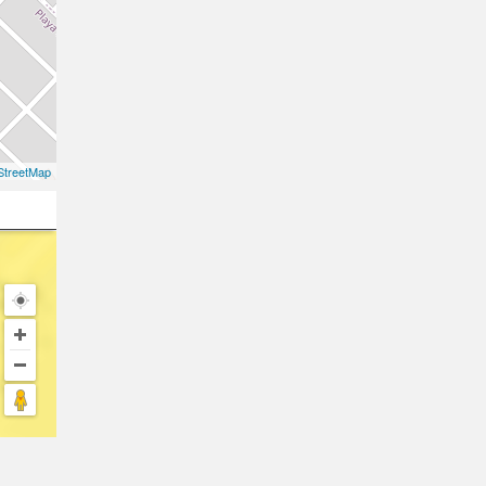
treetMap