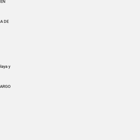
 EN
NA DE
laya y
CARGO