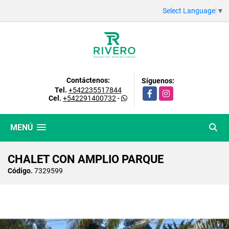
Select Language
▼
Contáctenos:
Síguenos:
Tel.
+542235517844
Facebook
Instagram
Cel.
+542291400732
-
MENÚ
CHALET CON AMPLIO PARQUE
Código.
7329599