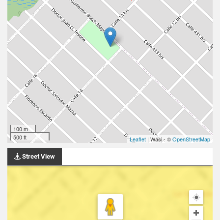
100 m
500 ft
Leaflet
| Wasi - ©
OpenStreetMap
Street View