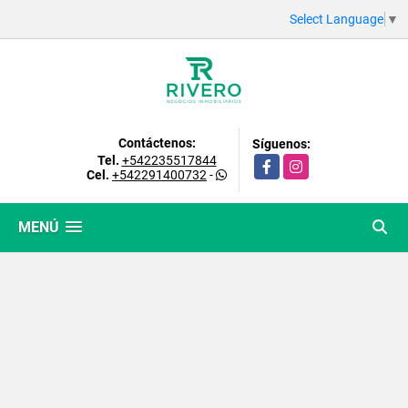
Select Language
▼
Contáctenos:
Síguenos:
Tel.
+542235517844
Facebook
Instagram
Cel.
+542291400732
-
MENÚ