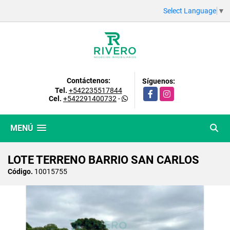
Select Language
▼
Contáctenos:
Síguenos:
Tel.
+542235517844
Facebook
Instagram
Cel.
+542291400732
-
MENÚ
LOTE TERRENO BARRIO SAN CARLOS
Código.
10015755