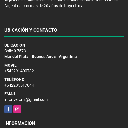
Alquiler de inmuebles en la ciudad de Mar del Plata, Buenos Aires,
Argentina con mas de 20 años de trayectoria.
UBICACIÓN Y CONTACTO
UBICACIÓN
Calle 0 7573
Mar del Plata - Buenos Aires - Argentina
MÓVIL
+542291400732
TELÉFONO
+542235517844
EMAIL
inforiveroml@gmail.com
Facebook
Instagram
INFORMACIÓN