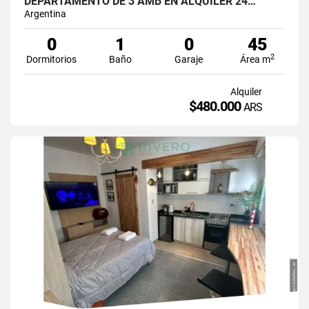
DEPARTAMENTO DE 3 AMB EN ALQUILER 24…
Argentina
0
1
0
45
2
Dormitorios
Baño
Garaje
Área m
Alquiler
$480.000
ARS