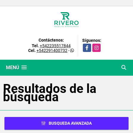
Contáctenos:
Síguenos:
Tel.
+542235517844
Facebook
Instagram
Cel.
+542291400732
-
MENÚ
Resultados de la
búsqueda
BUSQUEDA AVANZADA